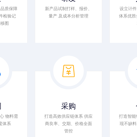
的品质保障
新产品试制打样、报价、
设立计件
件检验记
量产 及成本分析管理
体系优胜
推移图
划
采购
心 物料需
打造高效供应链体系 供应
打造智能
度体系
商良率、交期、价格全面
现不缺料
管控