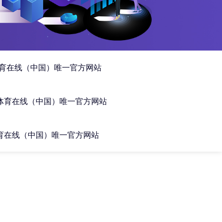
育在线（中国）唯一官方网站
体育在线（中国）唯一官方网站
育在线（中国）唯一官方网站