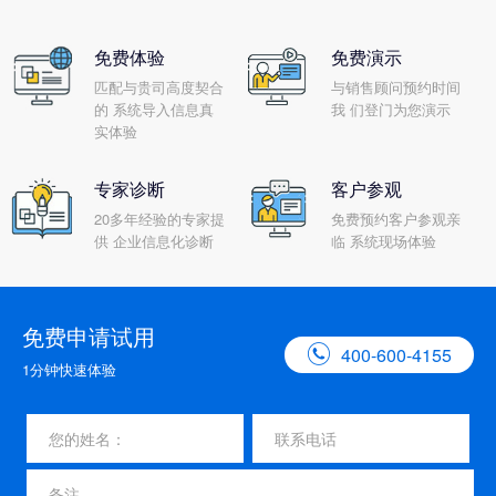
免费体验
免费演示
匹配与贵司高度契合
与销售顾问预约时间
的 系统导入信息真
我 们登门为您演示
实体验
专家诊断
客户参观
20多年经验的专家提
免费预约客户参观亲
供 企业信息化诊断
临 系统现场体验
免费申请试用

400-600-4155
1分钟快速体验