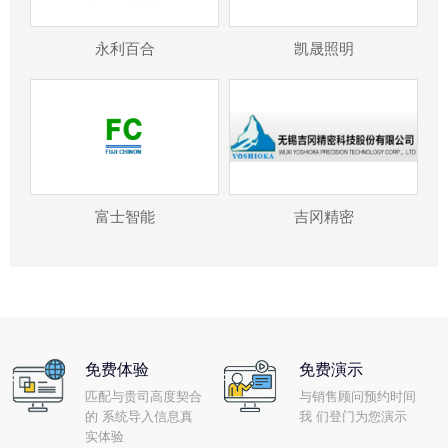
永利百合
凯晟照明
富士智能
吉冈精密
免费体验
免费演示
匹配与贵司高度契合
与销售顾问预约时间
的 系统导入信息真
我 们登门为您演示
实体验