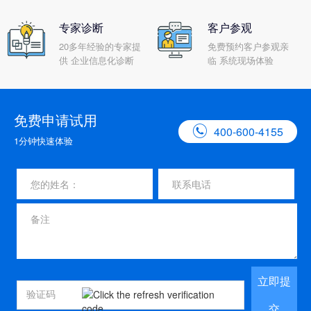
专家诊断
客户参观
20多年经验的专家提
免费预约客户参观亲
供 企业信息化诊断
临 系统现场体验
免费申请试用

400-600-4155
1分钟快速体验
立即提
交