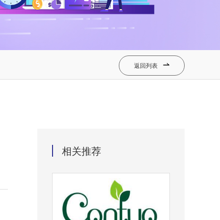
返回列表

相关推荐