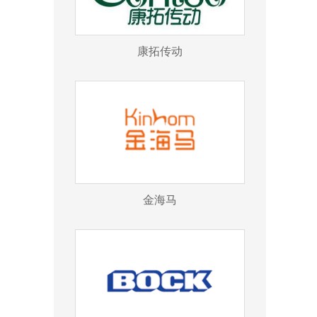
康拓传动
金海马