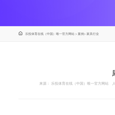

乐投体育在线（中国）唯一官方网站
>
案例
>
家具行业
来源： 乐投体育在线（中国）唯一官方网站
人