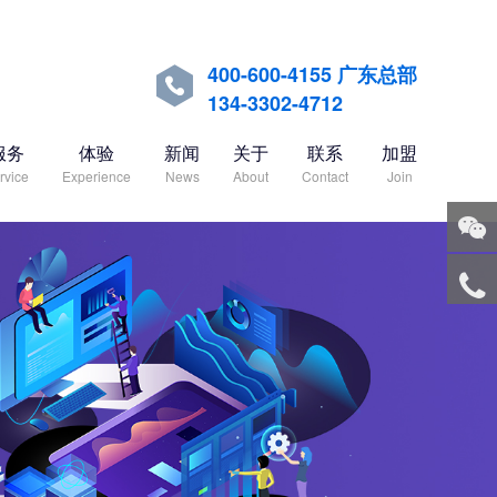
400-600-4155 广东总部

134-3302-4712
服务
体验
新闻
关于
联系
加盟
rvice
Experience
News
About
Contact
Join
关注
微信
服务
热线
回到
顶部