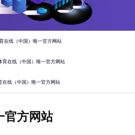
育在线（中国）唯一官方网站
体育在线（中国）唯一官方网站
育在线（中国）唯一官方网站
一官方网站