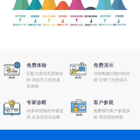
免费体验
免费演示
匹配与贵司高度契合
与销售顾问预约时间
的 系统导入信息真
我 们登门为您演示
实体验
专家诊断
客户参观
20多年经验的专家提
免费预约客户参观亲
供 企业信息化诊断
临 系统现场体验