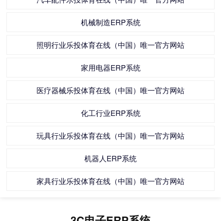
机械制造ERP系统
照明行业乐投体育在线（中国）唯一官方网站
家用电器ERP系统
医疗器械乐投体育在线（中国）唯一官方网站
化工行业ERP系统
玩具行业乐投体育在线（中国）唯一官方网站
机器人ERP系统
家具行业乐投体育在线（中国）唯一官方网站
3C电子ERP系统