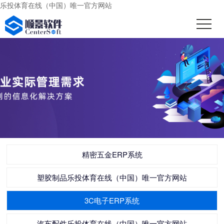
乐投体育在线（中国）唯一官方网站
精密五金ERP系统
塑胶制品乐投体育在线（中国）唯一官方网站
3C电子ERP系统
汽车配件乐投体育在线（中国）唯一官方网站