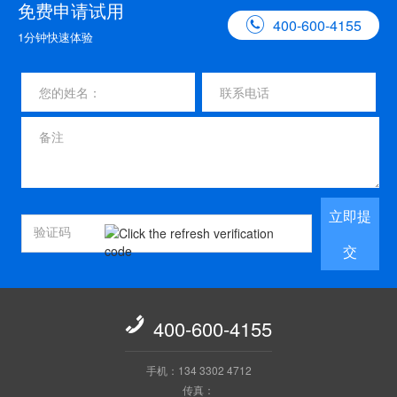
免费申请试用

400-600-4155
1分钟快速体验
立即提
交

400-600-4155
手机：134 3302 4712
传真：