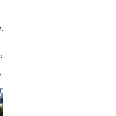
流
公
，