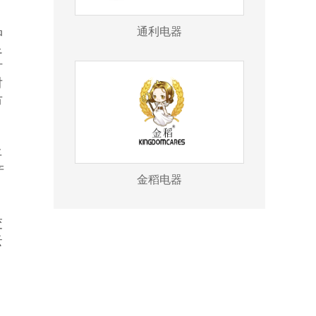
通利电器
品
足
汁
对
市
丰
产
金稻电器
交
云