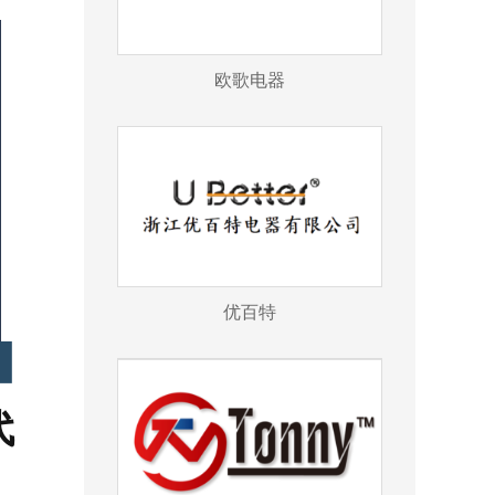
欧歌电器
优百特
代