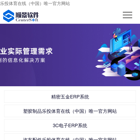
乐投体育在线（中国）唯一官方网站
精密五金ERP系统
塑胶制品乐投体育在线（中国）唯一官方网站
3C电子ERP系统
汽车配件乐投体育在线（中国）唯一官方网站