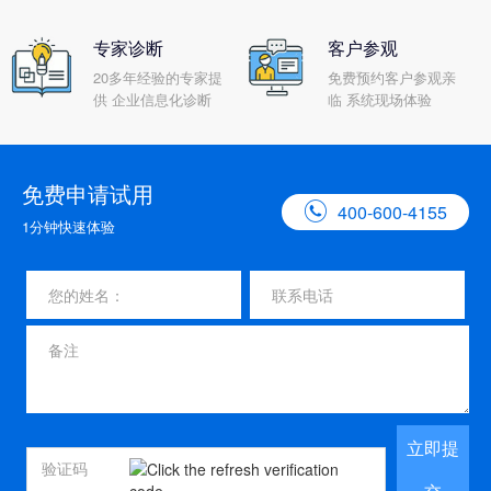
专家诊断
客户参观
20多年经验的专家提
免费预约客户参观亲
供 企业信息化诊断
临 系统现场体验
免费申请试用

400-600-4155
1分钟快速体验
立即提