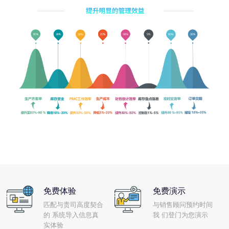
免费体验
免费演示
匹配与贵司高度契合
与销售顾问预约时间
的 系统导入信息真
我 们登门为您演示
实体验