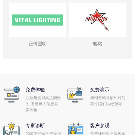
正锝照明
驰铭
免费体验
免费演示
匹配与贵司高度契合
与销售顾问预约时间
的 系统导入信息真
我 们登门为您演示
实体验
专家诊断
客户参观
20多年经验的专家提
免费预约客户参观亲