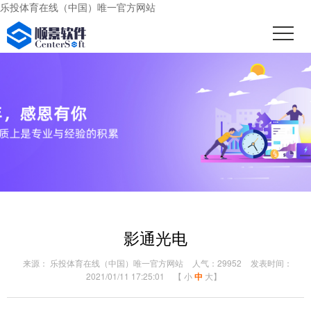
乐投体育在线（中国）唯一官方网站
影通光电
来源： 乐投体育在线（中国）唯一官方网站
人气：29952
发表时间：
2021/01/11 17:25:01
【
小
中
大
】