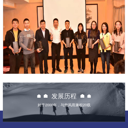

发展历程
始于2000年，与您风雨兼程20载