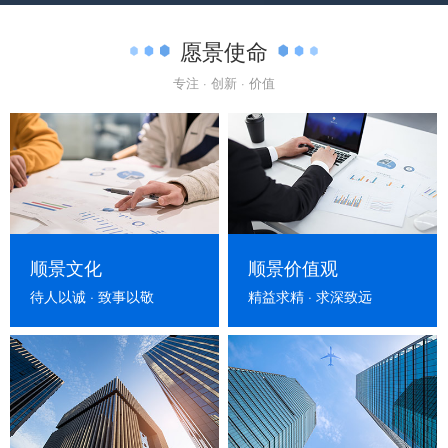
愿景使命
专注 · 创新 · 价值
顺景文化
顺景价值观
待人以诚 · 致事以敬
精益求精 · 求深致远