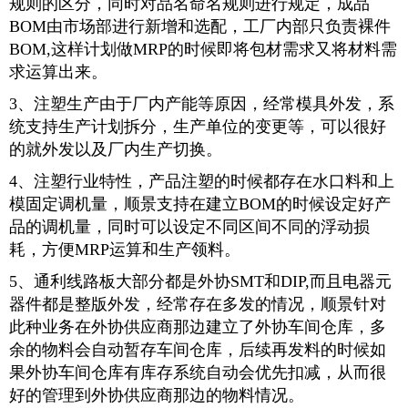
规则的区分，同时对品名命名规则进行规定，成品
BOM由市场部进行新增和选配，工厂内部只负责裸件
BOM,这样计划做MRP的时候即将包材需求又将材料需
求运算出来。
3、注塑生产由于厂内产能等原因，经常模具外发，系
统支持生产计划拆分，生产单位的变更等，可以很好
的就外发以及厂内生产切换。
4、注塑行业特性，产品注塑的时候都存在水口料和上
模固定调机量，顺景支持在建立BOM的时候设定好产
品的调机量，同时可以设定不同区间不同的浮动损
耗，方便MRP运算和生产领料。
5、通利线路板大部分都是外协SMT和DIP,而且电器元
器件都是整版外发，经常存在多发的情况，顺景针对
此种业务在外协供应商那边建立了外协车间仓库，多
余的物料会自动暂存车间仓库，后续再发料的时候如
果外协车间仓库有库存系统自动会优先扣减，从而很
好的管理到外协供应商那边的物料情况。