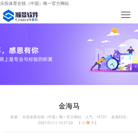
乐投体育在线（中国）唯一官方网站
金海马
来源： 乐投体育在线（中国）唯一官方网站
人气：15721
发表时间：
2021/01/11 10:37:02
【
小
中
大
】