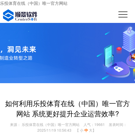
乐投体育在线（中国）唯一官方网站
如何利用乐投体育在线（中国）唯一官方
网站 系统更好提升企业运营效率?
来源： 乐投体育在线（中国）唯一官方网站
人气：19661
发表时间：
2025/11/19 10:56:43
【
小
中
大
】