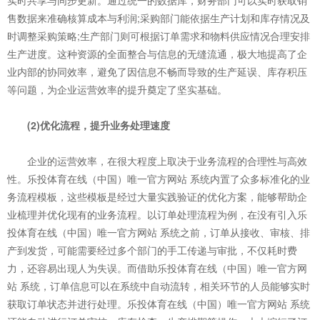
实时共享与同步更新。通过统一的数据库，财务部门可以实时获取销
售数据来准确核算成本与利润;采购部门能依据生产计划和库存情况及
时调整采购策略;生产部门则可根据订单需求和物料供应情况合理安排
生产进度。这种资源的全面整合与信息的无缝流通，极大地提高了企
业内部的协同效率，避免了因信息不畅而导致的生产延误、库存积压
等问题，为企业运营效率的提升奠定了坚实基础。
(2)优化流程，提升业务处理速度
企业的运营效率，在很大程度上取决于业务流程的合理性与高效
性。乐投体育在线（中国）唯一官方网站 系统内置了众多标准化的业
务流程模板，这些模板是经过大量实践验证的优化方案，能够帮助企
业梳理并优化现有的业务流程。以订单处理流程为例，在没有引入乐
投体育在线（中国）唯一官方网站 系统之前，订单从接收、审核、排
产到发货，可能需要经过多个部门的手工传递与审批，不仅耗时费
力，还容易出现人为失误。而借助乐投体育在线（中国）唯一官方网
站 系统，订单信息可以在系统中自动流转，相关环节的人员能够实时
获取订单状态并进行处理。乐投体育在线（中国）唯一官方网站 系统