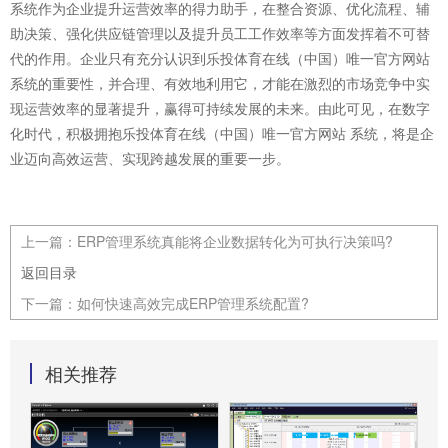
系统作为企业提升运营效率的得力助手，在整合资源、优化流程、辅
助决策、强化供应链管理以及提升员工工作效率等方面发挥着不可替
代的作用。企业只有充分认识到乐投体育在线（中国）唯一官方网站
系统的重要性，并合理、有效地利用它，才能在激烈的市场竞争中实
现运营效率的显著提升，赢得可持续发展的未来。由此可见，在数字
化时代，积极拥抱乐投体育在线（中国）唯一官方网站 系统，将是企
业迈向高效运营、实现跨越发展的重要一步。
上一篇：
ERP管理系统真能将企业数据转化为可执行决策吗?
返回目录
下一篇：
如何快速高效完成ERP管理系统配置?
相关推荐