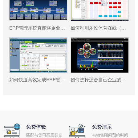
ERP管理系统真能将企业数据转化为可执行决策吗?
如何利用乐投体育在线（中国）唯一官方网站 系统更好提升企业运营效率?
如何快速高效完成ERP管理系统配置?
如何选择适合自己企业的乐投体育在线（中国）唯一官方网站 ?
免费体验
免费演示
匹配与贵司高度契合
与销售顾问预约时间