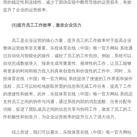
营的稳定性和连续性，减少了因供应链中断而导致的运营损失，有效
提升了企业的运营效率。
(5)提升员工工作效率，激发企业活力
员工是企业运营的核心力量，提升员工的工作效率对于提高企业
整体运营效率至关重要。乐投体育在线（中国）唯一官方网站 系统通
过自动化与智能化的操作，减轻了员工的工作负担。例如，系统可以
自动完成数据录入、报表生成等重复性、规律性的工作，让员工能够
将更多的时间和精力投入到具有创造性和价值性的工作中。同时，乐
投体育在线（中国）唯一官方网站 系统提供了便捷的工作界面和操作
流程，员工可以轻松地获取所需的信息和完成工作任务，提高了工作
的便捷性和效率。此外，乐投体育在线（中国）唯一官方网站 系统还
支持员工之间的协作与沟通，通过系统内部的消息提醒、任务分配等
功能，促进了团队成员之间的信息共享与协同工作，激发了员工的工
作积极性和创造力，为企业运营效率的提升注入了强大动力。
综上所述，我们可以看出，乐投体育在线（中国）唯一官方网站