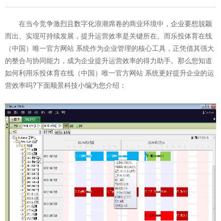
在当今竞争激烈且数字化浪潮席卷的商业环境中，企业要想脱颖
而出、实现可持续发展，提升运营效率是关键所在。而乐投体育在线
（中国）唯一官方网站 系统作为企业管理的核心工具，正凭借其强大
的整合与协同能力，成为企业提升运营效率的得力助手。那么您知道
如何利用
乐投体育在线（中国）唯一官方网站 系统
更好提升企业的运
营效率吗?下面顺景科技小编为您介绍：