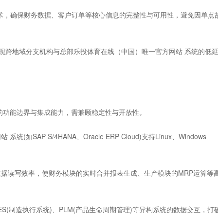
术，确保财务数据、客户订单等核心信息的完整性与可用性，避免因单点
实现跨地域分支机构与总部乐投体育在线（中国）唯一官方网站 系统的低
功能边界与集成能力，需兼顾稳定性与开放性。
S/4HANA、Oracle ERP Cloud)支持Linux、Windows
读写效率，使财务模块的实时合并报表生成、生产模块的MRP运算等
S(制造执行系统)、PLM(产品生命周期管理)等异构系统的数据交互，打