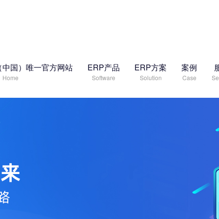
（中国）唯一官方网站
ERP产品
ERP方案
案例
Home
Software
Solution
Case
Se