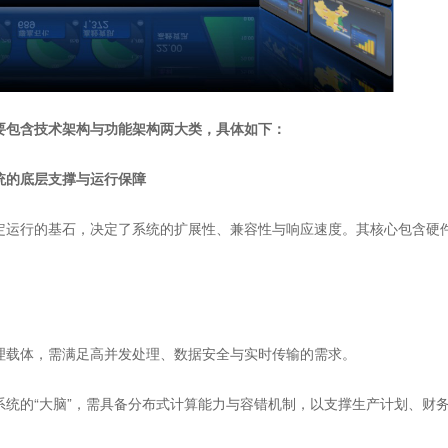
要包含技术架构与功能架构两大类，具体如下：
统的底层支撑与运行保障
运行的基石，决定了系统的扩展性、兼容性与响应速度。其核心包含硬
载体，需满足高并发处理、数据安全与实时传输的需求。
统的“大脑”，需具备分布式计算能力与容错机制，以支撑生产计划、财