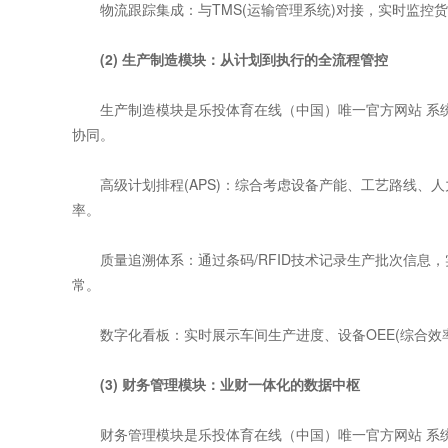
物流跟踪集成：与TMS(运输管理系统)对接，实时监控
(2) 生产制造模块：从计划到执行的全流程管控
生产制造模块是乐投体育在线（中国）唯一官方网站 系统
协同。
高级计划排程(APS)：综合考虑设备产能、工艺路线、人
率。
质量追溯体系：通过条码/RFID技术记录生产批次信息，
常。
数字化看板：实时展示车间生产进度、设备OEE(综合效
(3) 财务管理模块：业财一体化的数据中枢
财务管理模块是乐投体育在线（中国）唯一官方网站 系统