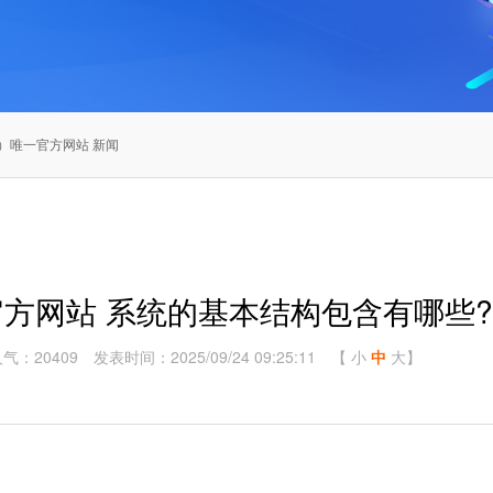
）唯一官方网站 新闻
方网站 系统的基本结构包含有哪些?
气：20409
发表时间：2025/09/24 09:25:11
【
小
中
大
】