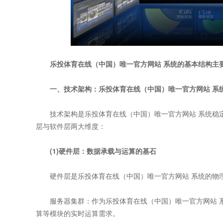
乐投体育在线（中国）唯一官方网站 系统的基本结构主
一、技术架构：乐投体育在线（中国）唯一官方网站 系
技术架构是乐投体育在线（中国）唯一官方网站 系统稳定
层与软件层两大维度：
(1)硬件层：数据承载与运算的基石
硬件层是乐投体育在线（中国）唯一官方网站 系统的物理
服务器集群：作为乐投体育在线（中国）唯一官方网站 系
算等模块的实时运算需求。