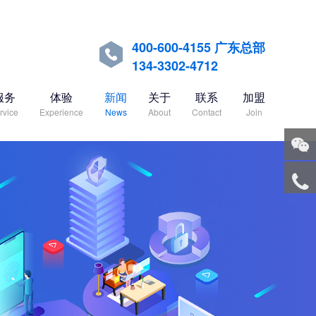
400-600-4155 广东总部

134-3302-4712
服务
体验
新闻
关于
联系
加盟
rvice
Experience
News
About
Contact
Join
关注
微信
服务
热线
回到
顶部