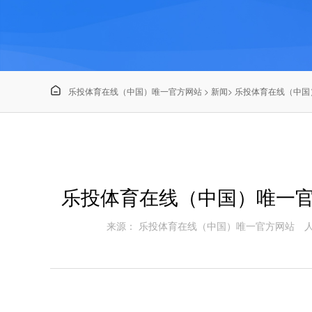

乐投体育在线（中国）唯一官方网站
>
新闻
>
乐投体育在线（中国
乐投体育在线（中国）唯一官
来源： 乐投体育在线（中国）唯一官方网站
人