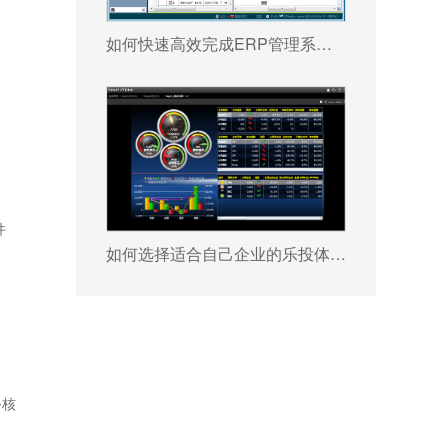
如何快速高效完成ERP管理系统配置?
件
如何选择适合自己企业的乐投体育在线（中国）唯一官方网站 ?
务核