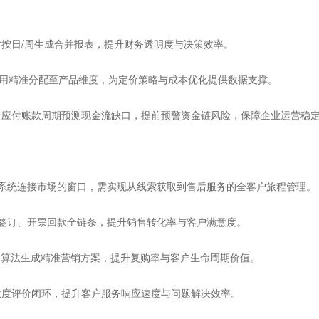
日/周生成合并报表，提升财务透明度与决策效率。
费用精准分配至产品维度，为定价策略与成本优化提供数据支撑。
应付账款周期预测现金流缺口，提前预警资金链风险，保障企业运营稳
系统连接市场的窗口，需实现从线索获取到售后服务的全客户旅程管理。
签订、开票回款全链条，提升销售转化率与客户满意度。
算法生成精准营销方案，提升复购率与客户生命周期价值。
度评价闭环，提升客户服务响应速度与问题解决效率。