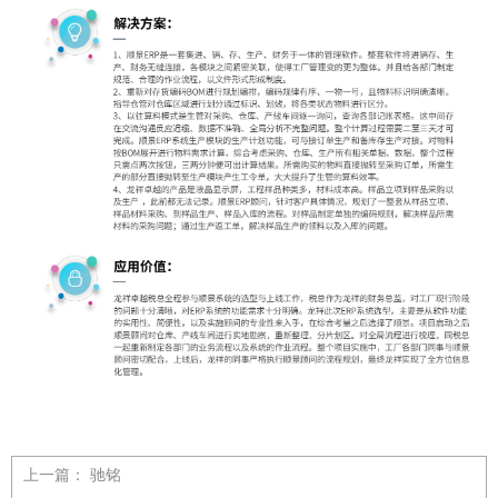
上一篇：
驰铭