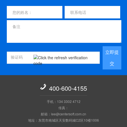
立即提
交

400-600-4155
手机：134 3302 4712
传真：
邮箱：lee@centersoft.com.cn
地址：东莞市南城区天安数码城C2区10楼1006