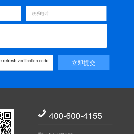
立即提交

400-600-4155
手机：134 3302 4712