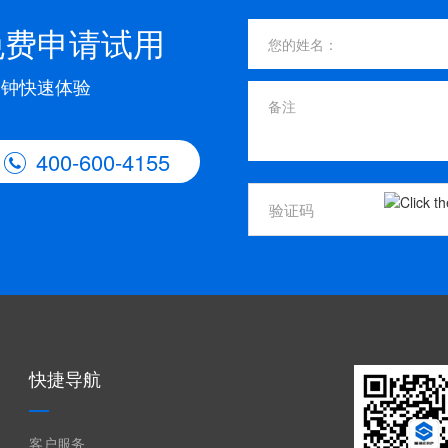
免费申请试用
分钟快速体验
400-600-4155

快捷导航
客户服务