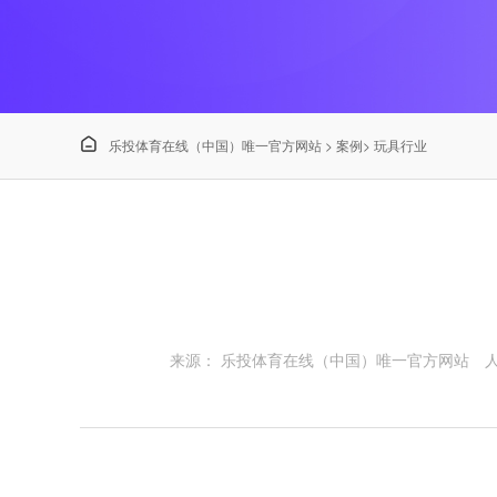

乐投体育在线（中国）唯一官方网站
>
案例
>
玩具行业
来源： 乐投体育在线（中国）唯一官方网站
人