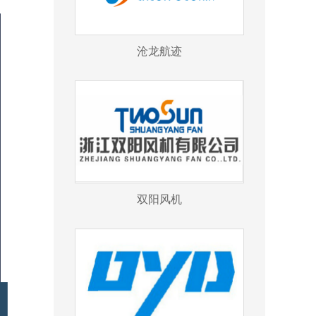
沧龙航迹
双阳风机