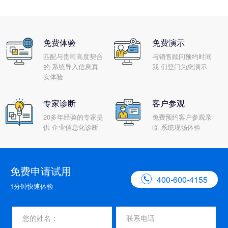
免费体验
免费演示
匹配与贵司高度契合
与销售顾问预约时间
的 系统导入信息真
我 们登门为您演示
实体验
专家诊断
客户参观
20多年经验的专家提
免费预约客户参观亲
供 企业信息化诊断
临 系统现场体验
免费申请试用

400-600-4155
1分钟快速体验