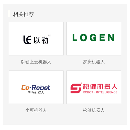
相关推荐
以勒上云机器人
罗庚机器人
小可机器人
松健机器人