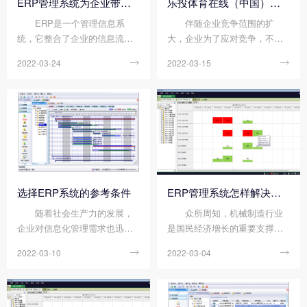
ERP管理系统为企业带来的便利性体现在哪里?
乐投体育在线（中国）唯一官方网站 对企业管理有影响吗?
ERP是一个管理信息系
伴随企业竞争范围的扩
统，它整合了企业的信息流、
大，企业为了应对竞争，不但
资金流和物流，实现了三者的
需要对自身资源信息的掌握，
2022-03-24

2022-03-15

互联互通，通过优化资源来提
同时需要将供应商和销售商信
高企业管理的效率和效益。在
息进行整合形成相对完整的供
实际应用中，更重要的是应该
销体系信息，以共同应对变化
体现其“管理工具”的本质。就是
的市场和竞争对手的多变的竞
给企业带来低成本...
争手段，力争实现集体...
选择ERP系统的参考条件
ERP管理系统怎样解决机械加工行业痛点?
随着社会生产力的发展，
众所周知，机械制造行业
企业对信息化管理需求也迅速
是国民经济增长的重要支撑，
增强，如此形势之下，纷纷开
随着信息化的发展，机械制造
2022-03-10

2022-03-04

启了寻求ERP系统的旅程，面
企业面临各种挑战，频繁出现
对市场上大量涌现的乐投体育
部门监管力度不够、生产计划
在线（中国）唯一官方网站 ，
难定，产品质量不过关、生产
企业该如何选择呢?选择ERP系
过程操作不规范以及原材料使