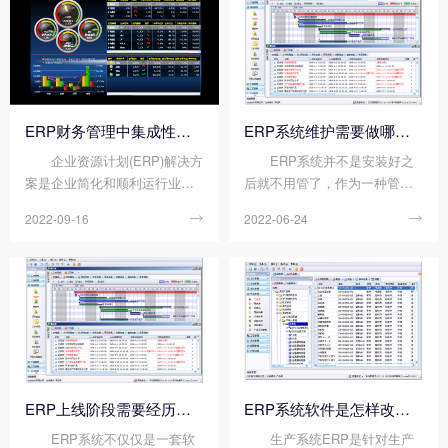
ERP财务管理中集成性的重要性
ERP系统维护需要做哪些工作?
企业资源计划(ERP)解决方
ERP系统并不是安装好之
案是企业简化和顺利运行业务
后就不用管了，作为一种管理
所需的重要业务管理软件，但
软件，乐投体育在线（中国）
2022-09-16

2022-06-24

并非唯一。每个企业和行业都
唯一官方网站 是有必要设置专
有自己独特的要求，因此ERP
门的维护员进行定期维护工作
旨在为企业管理解决方案提供
的，不然可能会出现数据不准
强大的基础，同时允许企业精
确，影响正常使用等情况。那
心挑选他们需要添加...
么ERP系统维护需要做哪些工
作呢?今天顺景软件小...
ERP上线阶段需要经历哪些内容?
ERP系统软件是怎样改善工厂生产流程的?
ERP系统不仅仅是一套软
生产系统ERP是针对生产