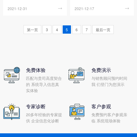
够帮助企业更快速和高速的实
争力最终取决于企业在多大程
2021-12-31

2021-12-17

现信息化管理。ERP系统是上
度上能够对成本控制有所作
个世纪90年代美国一IT公司根
为，低成本成为衡量企业是否
据当时计算机信息、IT技术以
具有竞争优势的重要砝码。加
第一页
3
4
5
6
7
最后一页
及对企业供应链管理的需求，
强成本管理，更有效地降低成
预测在今后信息时代企...
本，在企业经营战略中...
免费体验
免费演示
匹配与贵司高度契合
与销售顾问预约时间
的 系统导入信息真
我 们登门为您演示
实体验
专家诊断
客户参观
20多年经验的专家提
免费预约客户参观亲
供 企业信息化诊断
临 系统现场体验