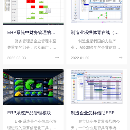
统又有什么条件呢?今天顺景软
用不当造成资源浪等...
件小编就为大家分...
ERP系统中财务管理的特点
制造业乐投体育在线（中国）唯一官方网站 可以解决公司哪些问题?
财务管理是企业管理中至
制造业是我国的支柱产
关重要的部分，涉及面广，综
业，历经20多年的企业信息化
合性强，而ERP系统拥有商
建设，中国制造业大多数企业
2022-03-03

2022-01-20

品、库存、采购、订单、客
信息仍未集成，尤其是近几年
户、售后、财务、统计八大模
迅速发展的中小型制造业公
块，覆盖了企业进销存管理工
司，随着团队规模的扩大、团
作，为财务管理提供了高度集
队管理需求的上升以及市场的
成化、自动化的数据，下...
扩张，信息化已成为企业...
ERP系统产品管理模块有哪些基本需求?
制造企业怎样借助ERP系统控制成本?
ERP系统是企业信息化管
在市场竞争异常激烈的今
理进程的重要信息化工具，能
天，一个企业是否具有市场竞