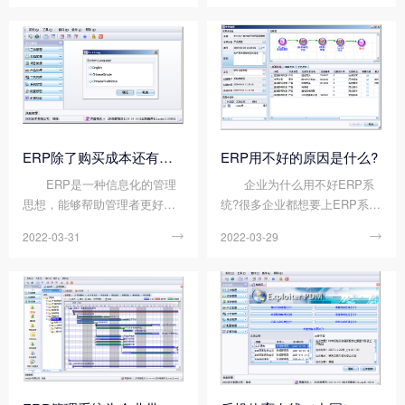
理已不能满足当前的需求。此
企业中的哪些部门会受到乐投
时，公司需要引入ERP管理系
体育在线（中国）唯一官方网
统，用先进的技术优化物料管
站 的影响呢?今天顺景软件小
理，灵活运用系统功...
编来给大家详细讲解一下。
采购：ERP...
ERP除了购买成本还有哪些成本?
ERP用不好的原因是什么?
ERP是一种信息化的管理
企业为什么用不好ERP系
思想，能够帮助管理者更好的
统?很多企业都想要上ERP系
管理企业。而ERP系统本质上
统，可是往往有很多的企业用
2022-03-31

2022-03-29

是一套软件包，可以执行会
不好ERP系统，这是企业在使
计，产品计划和开发，制造，
用的过程中遇到的最棘手的问
库存管理，销售管理，人力资
题。企业用不好ERP的原因有
源和其他业务任务。很多人选
哪些呢?下面我们跟着顺景软件
择ERP系统时关心的就是...
小编一起来看一下吧。 ...