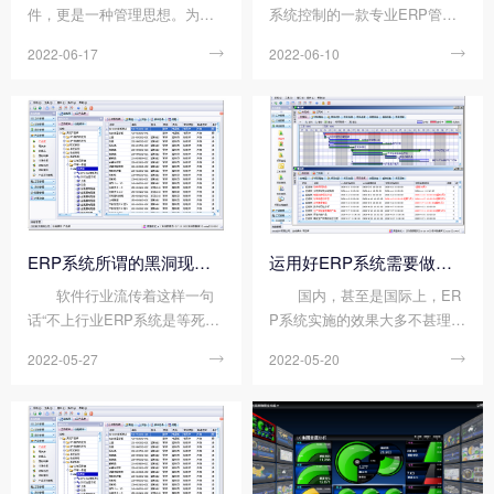
件，更是一种管理思想。为了
系统控制的一款专业ERP管理
保证ERP系统能够成功上线，
软件，虽然很多人都听说过生
2022-06-17

2022-06-10

前期的准备工作是十分重要
产ERP系统，但不知道它是如
的，其准备工作是否准备充分
何控制以及改善工厂生产流程
将直接关系到项目是否能够取
的，接下来顺景软件小编将会
得预期的效益。因此，做好ER
和大家一起来探讨一下ERP系
P系统上线前的准备工作...
统软件是如何控制及改善...
ERP系统所谓的黑洞现象是指什么?
运用好ERP系统需要做到什么?
软件行业流传着这样一句
国内，甚至是国际上，ER
话“不上行业ERP系统是等死，
P系统实施的效果大多不甚理
上行业ERP系统是找死”。 看似
想，失败率居高不下，很多企
2022-05-27

2022-05-20

夸张，其实这句话实实在在地
业都是效率有所提高，但是很
点出了行业ERP系统实施的现
少看到实质性的效益，投入与
状。随着行业ERP系统热潮的
产出极不相称，这一现象的症
到来，加上信息化对企业的要
结就在于如何用好ERP系统这
求，大批的企业把...
一问题上了。那么想要...