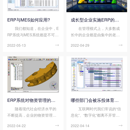
ERP与MES如何应用?
成长型企业实施ERP的重要准则
我们都知道，在企业中，E
在管理模式上，大多数成
RP系统与MES系统都是不可或
长中的企业都是由集中的老板
缺的，ERP系统主管计划层，
来管理，很多事情都是由老板
2022-05-13

2022-04-29

而MES系统主管执行层，MES
来决定的。决策具有很大的主
属于ERP计划层和车间层操作
观性和任意性，不利于企业的
控制系统之间的执行层，主要
长期稳定发展。在有效监控的
负责生产管理和调度执行。它
情况下，ERP的实施可以分散
提供了一个能够集成诸如...
部分决策权，通过信...
ERP系统对物资管理的优化
哪些部门会被乐投体育在线（中国）唯一官方网站 影响?
随着现代社会经济水平的
互联网时代我们常说的“信
不断提高，企业的物资管理任
息化”、“数字化”都离不开管理
务越来越多，物资的数量和种
软件的支持，对于制造业来
2022-04-22

2022-04-14

类越来越丰富。传统的物料管
说，“ERP”再熟悉不过了。那么