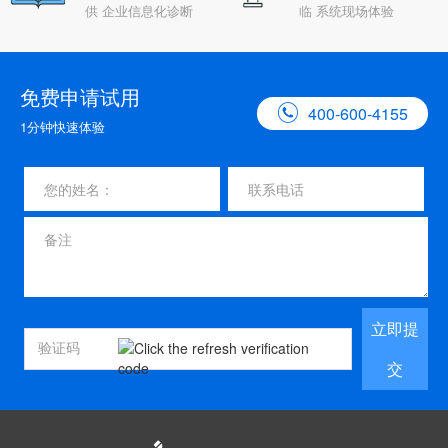
供 企业信息化诊断
临 系统现场体验
免费申请试用

400-600-4155
1分钟快速体验
立即提
交