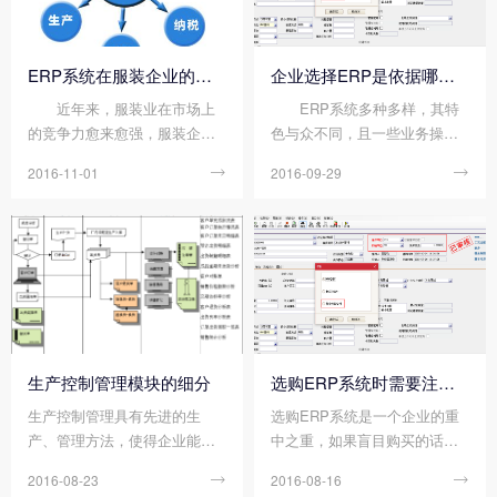
下：
专业人员为您说明一下：
ERP系统在服装企业的应用
企业选择ERP是依据哪几个要点?
近年来，服装业在市场上
ERP系统多种多样，其特
的竞争力愈来愈强，服装企业
色与众不同，且一些业务操作
想要在市场上胜任，ERP管理
也迥然不同，这就导致很多企
2016-11-01

2016-09-29

系统是必不可少的。系统化的
业在选择时会不知所措，无从
企业管理，将企业各个方面的
下手的感觉。而企业选择ERP
资源充分调配和平衡，为企业
的依据又是什么呢?有哪些要点
决策层、管理层和操作层提供
呢?下面就让小编为您揭晓：
解决方案，使企业在激烈的市
场竞争中赢得竞争。服装企业
决意在ERP系统上进行深化应
用：
生产控制管理模块的细分
选购ERP系统时需要注意哪些事项？
生产控制管理具有先进的生
选购ERP系统是一个企业的重
产、管理方法，使得企业能够
中之重，如果盲目购买的话有
有效的降低库存，提高效率，
可能会导致软件过程中问题不
2016-08-23

2016-08-16

是erp系统的核心所在。那么生
断，矛盾层出不穷。那么在选