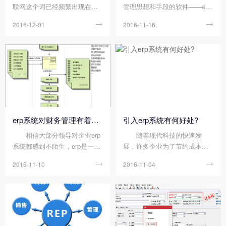
联网这个词已经频繁出现在我
管理思想和手段的软件——er
流程重组。
们的交流中，在企业中更是运
p，以系统化的管理思想为企业
2016-12-01

2016-11-16

用得如鱼得水。而ERP系统作
运行提供手段。一套现代的企
为企业管理软件之一，要使ER
业管理思想和理念，最终目的
P系统在企业中实施成功，我们
是为了将企业业务信息化，要
必须要对ERP系统功能有足够
求业务必须与erp软件紧密的结
的了解及它的操作方...
合起来。那么erp软件的功能又
有哪些作用呢?下面就让小编为
您介绍：
erp系统对财务管理有着重大意义?
引入erp系统有何好处?
相信大部分领导对企业erp
随着现代科技的快速发
系统都感到不陌生，erp是一种
展，许多企业为了节约成本获
可以提供跨地区、跨部门、甚
取最大的利润。在现代科技的
2016-11-10

2016-11-04

至跨公司整合实时信息的企业
推动下滋生了企业资源计划系
管理信息系统。为了企业决策
统，即erp系统。希望利用有效
层及员工提供了决策运行手段
的管理模式，最大限度的降低
的管理平台。那么企业erp系统
生产成本，有效提高企业生产
对财务管理有着什么重大意义
效率。那么引入erp系统有何好
呢?下面就让小编为您介绍一
处呢?下面就让东莞erp软件的