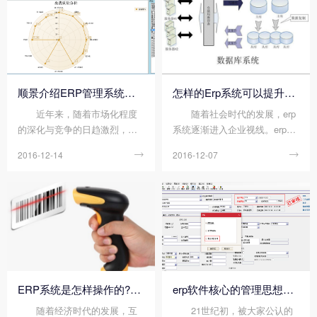
顺景介绍ERP管理系统的益处及其作用
怎样的Erp系统可以提升企业的创新力与竞争力?
近年来，随着市场化程度
随着社会时代的发展，erp
的深化与竞争的日趋激烈，企
系统逐渐进入企业视线。erp系
业应用ERP系统，不仅仅是引
统作为管理软件之一，可以提
2016-12-14

2016-12-07

入一套现代化的管理软件，使
高企业的运转效率，并且可以
企业的日常经营管理活动自动
提升企业的创新力和竞争力，
化，它更重要的是要对企业传
以便创造更大的利润。
统的经营方式进行根本性的变
革，使其更加合理化、科学
化，从而大幅度地提高企业的
经营效益。可以毫不夸张地
说，企业应用ERP后效益的提
高，一方面是来自于乐投体育
ERP系统是怎样操作的?操作的方法是什么?
erp软件核心的管理思想、理念、功能
在线（中国）唯一官方网站 本
随着经济时代的发展，互
21世纪初，被大家公认的
身，另一方面就是得益于业务