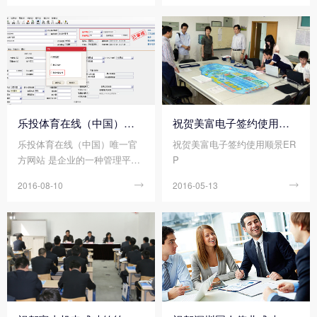
产控制管理模块细分为哪几个
购ERP系统时需要注意哪些事
管理流程呢?
项呢?
乐投体育在线（中国）唯一官方网站 是如何选购的？
祝贺美富电子签约使用顺景ERP
乐投体育在线（中国）唯一官
祝贺美富电子签约使用顺景ER
方网站 是企业的一种管理平
P
台，成功乐投体育在线（中
2016-08-10

2016-05-13

国）唯一官方网站 可以提高产
品品质，提高企业盈利能力，
降低成本。实现了对整个企业
的管理，适应了企业在知识经
济时代市场竞争的需要。那么
乐投体育在线（中国）唯一官
方网站 要如何选购呢?就让企
业乐投体育在线（中国）唯一
官方网站 的专业人员为您说