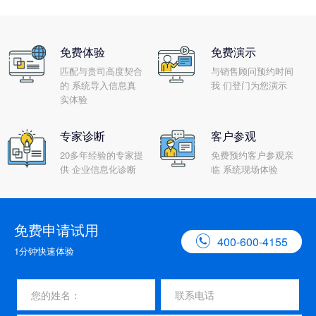
免费体验
免费演示
匹配与贵司高度契合
与销售顾问预约时间
的 系统导入信息真
我 们登门为您演示
实体验
专家诊断
客户参观
20多年经验的专家提
免费预约客户参观亲
供 企业信息化诊断
临 系统现场体验
免费申请试用

400-600-4155
1分钟快速体验