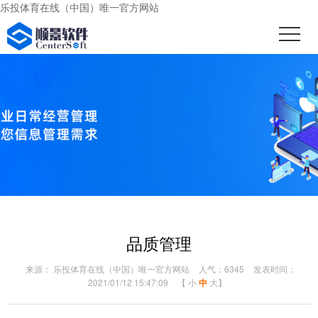
乐投体育在线（中国）唯一官方网站
品质管理
来源： 乐投体育在线（中国）唯一官方网站
人气：6345
发表时间：
2021/01/12 15:47:09
【
小
中
大
】