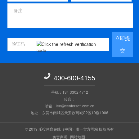
立即提
交

400-600-4155
手机：134 3302 4712
传真：
邮箱：lee@centersoft.com.cn
地址：东莞市南城区天安数码城C2区10楼1006
© 2019 乐投体育在线（中国）唯一官方网站 版权所有
免责声明
网站地图