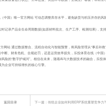
中国）唯一官方网站 可动态调整库存水平，避免缺货与积压并存的风险
时记录产品全生命周期数据(如原材料批次、生产工序、检测结果)，支
网站 通过数据整合、流程自动化与智能预警，将风险管理从“事后补救
供应链中断、财务危机、合规处罚，还是运营效率损失，乐投体育在线（中国
风险的“数字护城河”。相信在未来，随着AI与大数据技术的融合，乐投
成为企业可持续增长的核心引擎。
返回目录
下一篇：
传统企业如何利用ERP系统重塑竞争力?