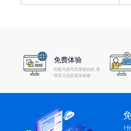
免费体验
匹配与贵司高度契合的 系
统导入信息真实体验
1