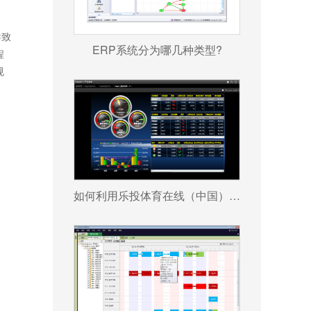
导致
ERP系统分为哪几种类型?
程
规
如何利用乐投体育在线（中国）唯一官方网站 帮助企业更好地规避风险?