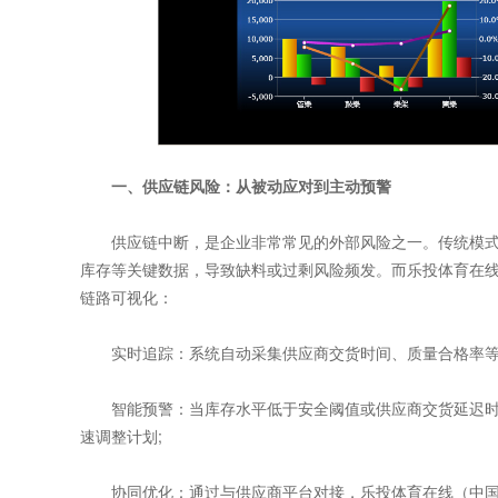
一、供应链风险：从被动应对到主动预警
供应链中断，是企业非常常见的外部风险之一。传统模式
库存等关键数据，导致缺料或过剩风险频发。而乐投体育在线
链路可视化：
实时追踪：系统自动采集供应商交货时间、质量合格率等数
智能预警：当库存水平低于安全阈值或供应商交货延迟时，
速调整计划;
协同优化：通过与供应商平台对接，乐投体育在线（中国）