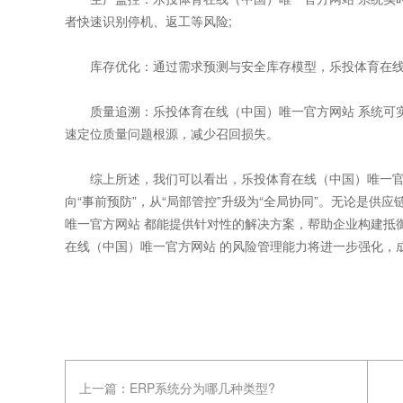
者快速识别停机、返工等风险;
库存优化：通过需求预测与安全库存模型，乐投体育在线（
质量追溯：乐投体育在线（中国）唯一官方网站 系统可实
速定位质量问题根源，减少召回损失。
综上所述，我们可以看出，乐投体育在线（中国）唯一官方
向“事前预防”，从“局部管控”升级为“全局协同”。无论是
唯一官方网站 都能提供针对性的解决方案，帮助企业构建抵御
在线（中国）唯一官方网站 的风险管理能力将进一步强化，
上一篇：
ERP系统分为哪几种类型?