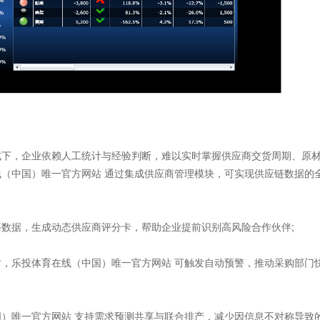
下，企业依赖人工统计与经验判断，难以实时掌握供应商交货周期、原
（中国）唯一官方网站 通过集成供应商管理模块，可实现供应链数据的
据，生成动态供应商评分卡，帮助企业提前识别高风险合作伙伴;
乐投体育在线（中国）唯一官方网站 可触发自动预警，推动采购部门
唯一官方网站 支持需求预测共享与联合排产，减少因信息不对称导致