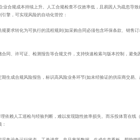
企业合规成本持续上升。人工合规检查不仅效率低，且易因人为疏忽导致
则引擎，可实现风险的自动化管控：
规要求转化为可执行的流程规则(如采购合同必须包含环保条款、销售订
合同、许可证、检测报告等合规文件，支持快速检索与版本控制，避免
期生成合规风险报告，标识高风险业务环节(如未经验证的供应商交易、
理依赖人工巡检与经验判断，难以发现隐性效率损失。而乐投体育在线
颈：
采集设备运行状态、工单进度、良品率等数据，生成生产看板，帮助管