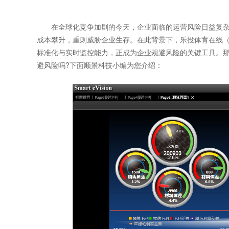
在全球化竞争加剧的今天，企业面临的运营风险日益复杂
成本攀升，重则威胁企业生存。在此背景下，乐投体育在线（
标准化与实时监控能力，正成为企业规避风险的关键工具。
避风险吗?下面顺景科技小编为您介绍：