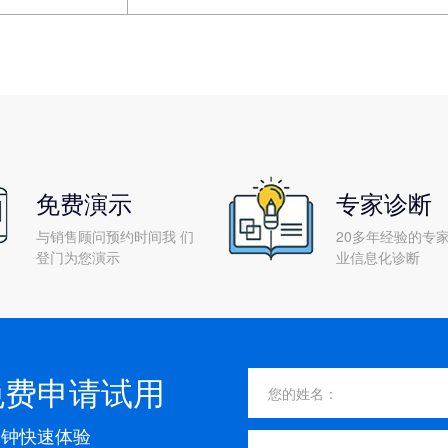
免费演示
专家诊断
与销售顾问预约时间我 们
20多年经验的专家
登门为您演示
业信息化诊断
免费申请试用
分钟快速体验