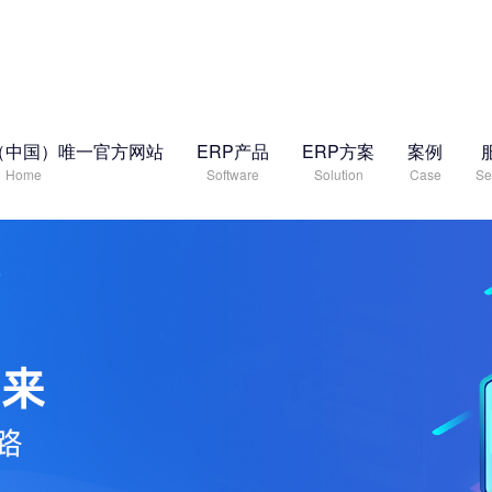
（中国）唯一官方网站
ERP产品
ERP方案
案例
Home
Software
Solution
Case
Se