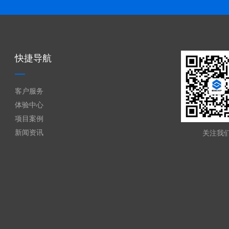
快捷导航
客户服务
体验中心
项目案例
新闻资讯
关注我