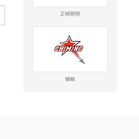
正锝照明
驰铭