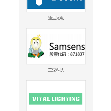
迪生光电
三森科技