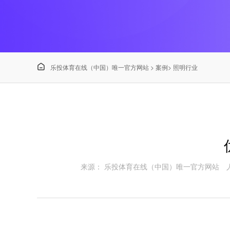

乐投体育在线（中国）唯一官方网站
>
案例
>
照明行业
来源： 乐投体育在线（中国）唯一官方网站