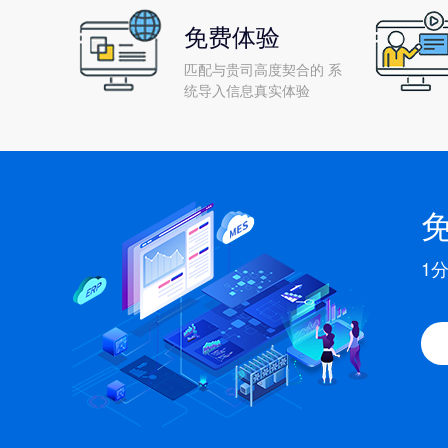
免费体验
匹配与贵司高度契合的 系
统导入信息真实体验
1