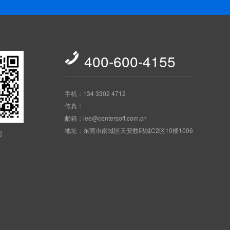

400-600-4155
手机：134 3302 4712
传真：
邮箱：lee@centersoft.com.cn
地址：东莞市南城区天安数码城C2区10楼1006
们