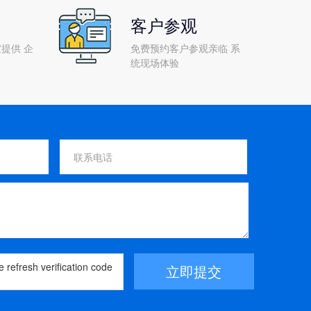
客户参观
提供 企
免费预约客户参观亲临 系
统现场体验
立即提交