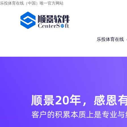
乐投体育在线（中国）唯一官方网站
乐投体育在线