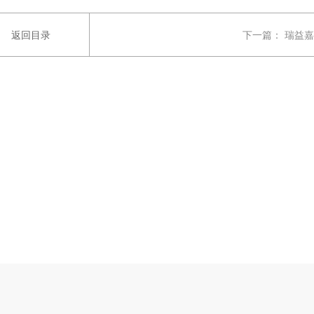
返回目录
下一篇：
瑞益嘉