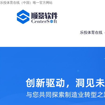
乐投体育在线（中国）唯一官方网站
乐投体育在线