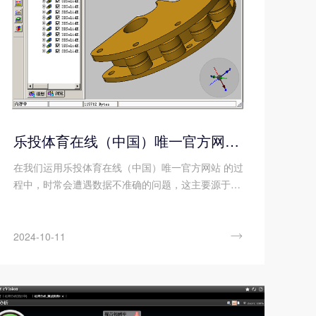
乐投体育在线（中国）唯一官方网站 出现数据不准确的情况时，该如何处理?
在我们运用乐投体育在线（中国）唯一官方网站 的过
程中，时常会遭遇数据不准确的问题，这主要源于人
为操作失误、系统集成障碍、数据管理不规范以及潜
在的安全隐患。这些不准确的数据如同潜藏的危机，
可能触发一系列严重的后果，进而对乐投体育在线

2024-10-11
（中国）唯一官方网站 的数据准确性和可靠性构成严
峻挑战。那么您知道当乐投体育在线（中国）唯一官
方网站 出现数据不准确的情况时，该如何处理吗?