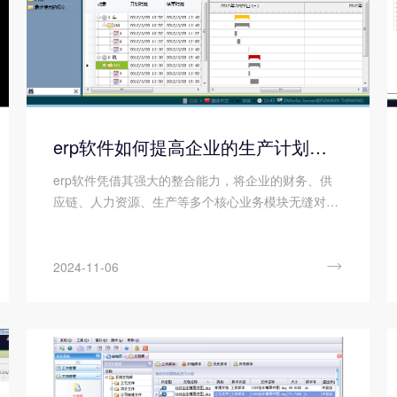
erp软件如何提高企业的生产计划管理效率?
erp软件凭借其强大的整合能力，将企业的财务、供
应链、人力资源、生产等多个核心业务模块无缝对
接，形成了一个高度协同、信息流通的有机整体。这
一整合不仅促进了各业务模块之间的数据共享和流程
协同，还显著提升了企业在生产计划管理方面的效

2024-11-06
率。