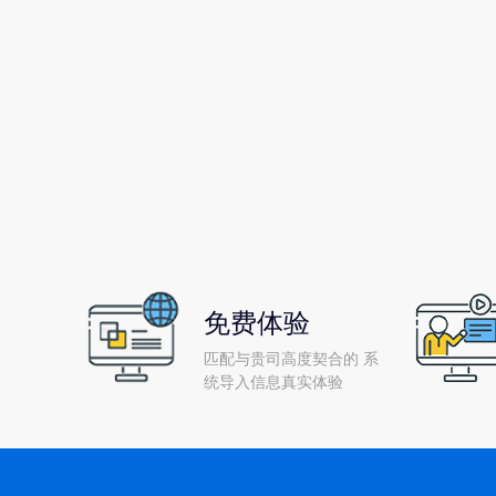
能，全面提升企业的综合管理水平。那么您知道如何
充分发挥出企业erp管理系统的价值吗?
免费体验
匹配与贵司高度契合的 系
统导入信息真实体验