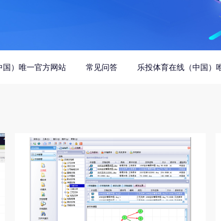
中国）唯一官方网站
常见问答
乐投体育在线（中国）唯