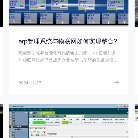
erp管理系统与物联网如何实现整合?
随着数字化和智能化时代的全面到来，erp管理系统
与物联网技术已然成为企业转型与创新的关键热议话
题。如果我们将erp管理系统与物联网技术实现整
合，将构成企业迈向智能化管理与运营效率跃升的核
心基石。这一整合不仅为企业构筑了坚实的信息基

2024-11-27
础，还极大地深化了它们对业务流程的洞察能力，使
企业能够基于精准的数据分析作出更为明智的决策，
并迅速适应市场的瞬息万变，从而在竞争中获得优
势。