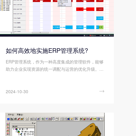
如何高效地实施ERP管理系统?
ERP管理系统，作为一种高度集成的管理软件，能够
助力企业实现资源的统一调配与运营的优化升级。因
此，很多企业都希望通过高效地实施ERP系统来提高
企业的管理水平，给企业带来更高的效益。但是，高
效地实施ERP理系统是一个复杂但至关重要的过程，

2024-10-30
它需要涉及到企业内部的多个方面和层次。