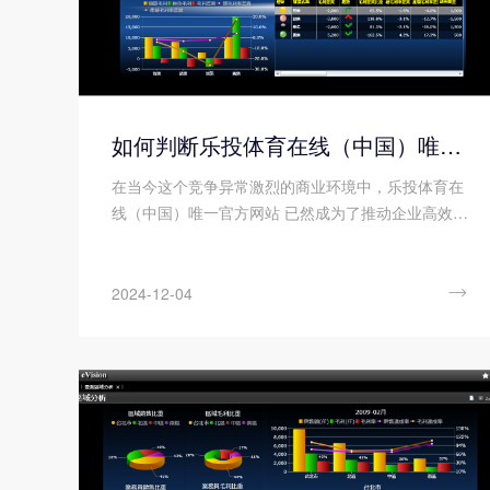
如何判断乐投体育在线（中国）唯一官方网站 稳定程度的高低?
在当今这个竞争异常激烈的商业环境中，乐投体育在
线（中国）唯一官方网站 已然成为了推动企业高效运
作与管理的核心利器。然而，乐投体育在线（中国）
唯一官方网站 的稳定程度，作为衡量其性能优劣的关
键指标，直接关乎到企业运营的连续顺畅与效率高

2024-12-04
低。因此，企业在选择与实施乐投体育在线（中国）
唯一官方网站 时，请务必高度重视对其稳定程度的深
入评估，以确保企业的长远发展不受影响。