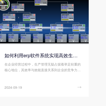
如何利用erp软件系统实现高效生产管理?
在企业经营过程中，生产管理无疑占据着举足轻重的
核心地位，其效率与效能直接关系到企业的竞争力与
可持续发展能力。若生产管理不慎，便可能引发连锁
反应：生产进度失衡，诱发设备闲置与产能浪费;进度
追踪不力，致使订单延误，客户满意度受损;物料管理

2024-09-19
混沌，车间空间被无效占用，成本飙升;质量控制机制
不透明，质量问题难以追溯，影响品牌形象与市场信
誉。因此，如果想要让企业的生产管理更加高效，就