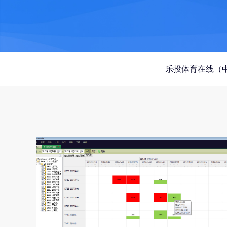
乐投体育在线（