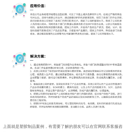
上面就是塑胶制品案例，有需要了解的朋友可以在官网联系客服咨