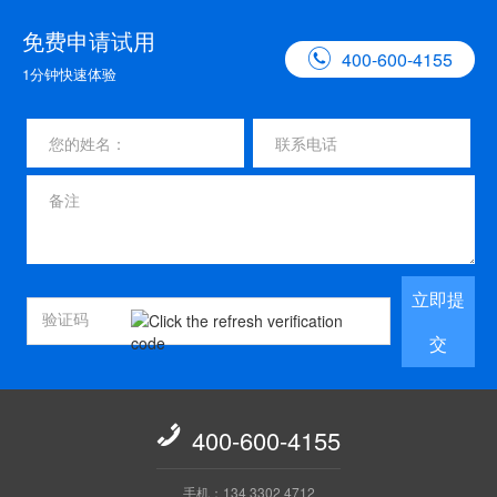
免费申请试用

400-600-4155
1分钟快速体验
立即提
交

400-600-4155
手机：134 3302 4712