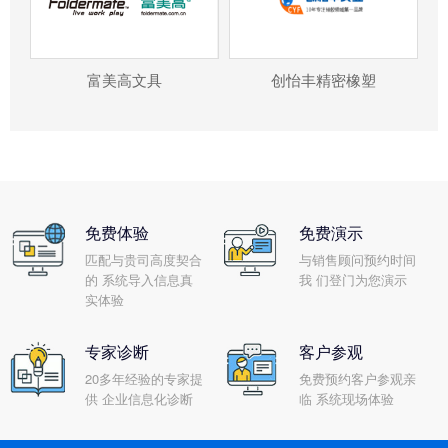
富美高文具
创怡丰精密橡塑
免费体验
免费演示
匹配与贵司高度契合
与销售顾问预约时间
的 系统导入信息真
我 们登门为您演示
实体验
专家诊断
客户参观
20多年经验的专家提
免费预约客户参观亲
供 企业信息化诊断
临 系统现场体验