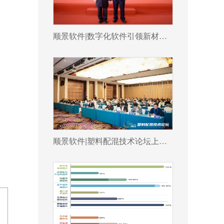
顺景软件|数字化软件引领新材料产业绿色智造新篇章
顺景软件|塑料配混技术论坛上展示数字化的力量