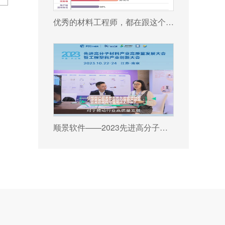
优秀的材料工程师，都在跟这个新朋友打交道!
顺景软件——2023先进高分子材料产业高质量发展大会暨工程塑料产业创新大会