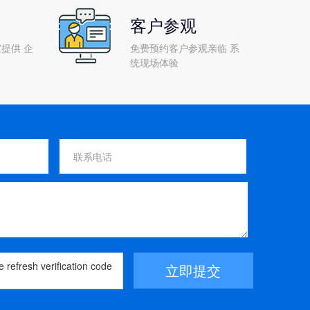
客户参观
提供 企
免费预约客户参观亲临 系
统现场体验
立即提交