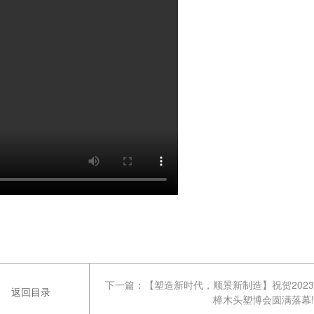
下一篇：
【塑造新时代，顺景新制造】祝贺2023
返回目录
樟木头塑博会圆满落幕!