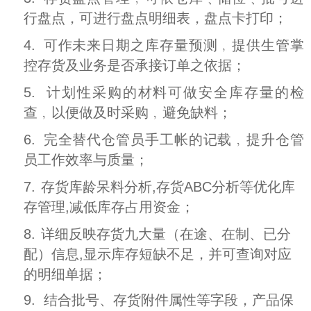
行盘点，可进行盘点明细表，盘点卡打印；
4.
可作未来日期之库存量预测﹐提供生管掌
控存货及业务是否承接订单之依据；
5.
计划性采购的材料可做安全库存量的检
查﹐以便做及时采购﹐避免缺料；
6.
完全替代仓管员手工帐的记载﹐提升仓管
员工作效率与质量；
7.
存货库龄呆料分析,存货ABC分析等优化库
存管理,减低库存占用资金；
8.
详细反映存货九大量（在途、在制、已分
配）信息,显示库存短缺不足，并可查询对应
的明细单据；
9. 结合批号、存货附件属性等字段，产品保